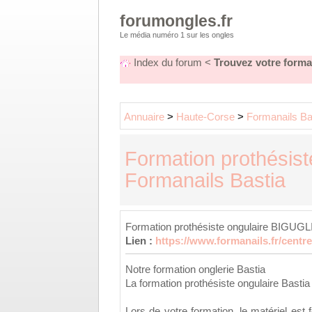
forumongles.fr
Le média numéro 1 sur les ongles
Index du forum
<
Trouvez votre forma
Annuaire
>
Haute-Corse
>
Formanails Ba
Formation prothésist
Formanails Bastia
Formation prothésiste ongulaire BIGUGL
Lien :
https://www.formanails.fr/centre
Notre formation onglerie Bastia
La formation prothésiste ongulaire Bast
Lors de votre formation, le matériel est f