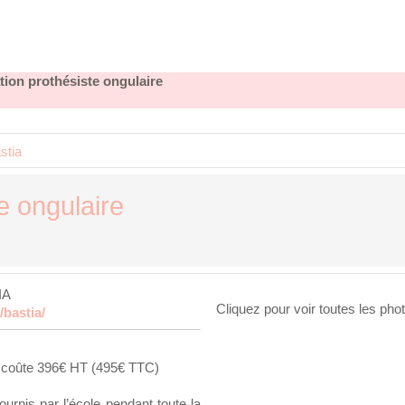
tion prothésiste ongulaire
stia
e ongulaire
IA
Cliquez pour voir toutes les pho
/bastia/
ia coûte 396€ HT (495€ TTC)
ournis par l’école pendant toute la