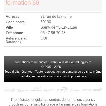
formation 60
Adresse
21 rue de la mairie
Code postal
60130
Ville
Saint-Rémy-En-L'Eau
Téléphone
06 47 86 70 48
Référencé au
OUI
Datadock
formations.forumongles.fr l'annuaire de
ForumOngles.fr
© 2007 - 2026
Tous droits réservés - Toute reproduction du contenu de ce site, même
partielle, est interdite sans accord du propriétaire
Prothésistes ongulaires, centres de formation, salons :
propulsez votre visibilité grâce à l'annuaire des formations